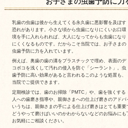
予防に力
お子さまの虫歯
乳歯の虫歯は後から生えてくる永久歯に悪影響を及ぼす
恐れがあります。小さな頃から虫歯になりにくいお口環
境を手に入れられれば、大人になってからも虫歯になり
にくくなるものです。だからこそ当院では、お子さまの
虫歯予防に力を入れています。
例えば、奥歯の歯の溝を
プラスチックで埋め、表面のデ
コボコを
浅くして汚れの侵入を防ぐ「シーラント」。虫
歯予防に高い効果があると言われるこのような処置も、
当院でご提供できます。
定期検診では、歯のお掃除「
PMTC
」や、歯を強くする
人への歯磨き指導や、親御さまへの仕上げ磨きのアドバ
いうちは、親御さまの手による仕上げ磨きはとても重要
どうやって磨けばいいのかわからないなどのお悩みにも
お気軽にご相談ください。