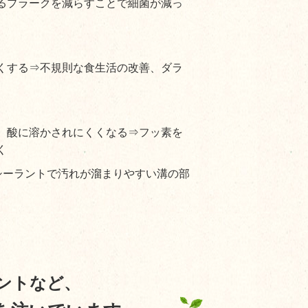
るプラークを減らすことで細菌が減っ
くする⇒不規則な食生活の改善、ダラ
、酸に溶かされにくくなる⇒フッ素を
く
シーラントで汚れが溜まりやすい溝の部
ントなど、