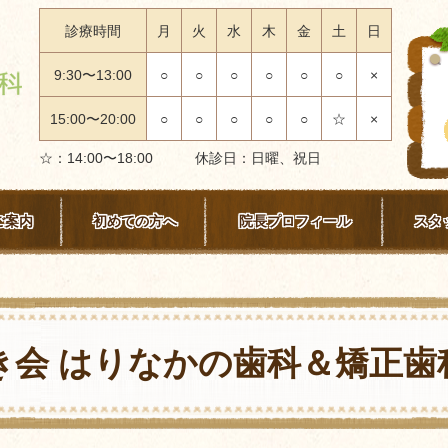
診療時間
月
火
水
木
金
土
日
9:30〜13:00
○
○
○
○
○
○
×
15:00〜20:00
○
○
○
○
○
☆
×
☆：14:00〜18:00 休診日：日曜、祝日
ご案内
初めての方へ
院長プロフィール
スタ
き会 はりなかの歯科＆矯正歯