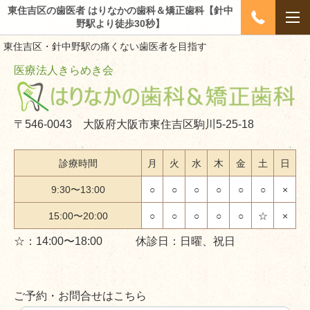
東住吉区の歯医者 はりなかの歯科＆矯正歯科【針中
野駅より徒歩30秒】
東住吉区・針中野駅の痛くない歯医者を目指す
医療法人きらめき会
〒546-0043 大阪府大阪市東住吉区駒川5-25-18
診療時間
月
火
水
木
金
土
日
9:30〜13:00
○
○
○
○
○
○
×
15:00〜20:00
○
○
○
○
○
☆
×
☆：14:00〜18:00 休診日：日曜、祝日
ご予約・お問合せはこちら