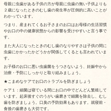
母親に虫歯がある子供の方が母親に虫歯の無い子供よりも
２歳になったときのむし歯の発生率が圧倒的に高いことが
わかっています。
つまり、産まれてくるお子さまのお口はお母様の生活習慣
やお口の中の健康状態からの影響を受けやすいと言う事で
す。
また大人になったときのむし歯のなりやすさは子供の間に
虫歯にかかったかどうかが関係してくるとも言われていま
す。
お子様のお口に悪い虫歯菌をうつさないよう、妊娠中から
治療・予防にしっかりと取り組みましょう。
★こまめなケアでお口のトラブルを防ぎましょう
ケア１：細菌は寝ている間にお口の中でどんどん繁殖して
います。起床後すぐのうがい歯磨きで細菌を除去し、むし
歯を防ぎましょう。口臭の予防効果もあります。就寝前・
食後の歯磨きも大切です。