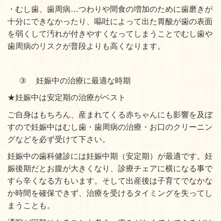
・むし歯、歯周病…つわりや間食の増加のために歯磨きが
十分にできなかったり、嘔吐によって出た胃酸が歯の表面
を弱くして汚れが付きやすくなってしまうことでむし歯や
歯周病のリスクが普段よりも高くなります。
③
妊娠中の治療に最適な時期
★妊娠中は安定期の治療がベスト
ご自身はもちろん、産まれてくる赤ちゃんにも影響を及ぼ
すので妊娠中はむし歯・歯周病の治療・お口のクリーニン
グなどを必ず受けて下さい。
妊娠中の歯科健診には妊娠中期（安定期）が最適です。妊
娠後期だとお腹が大きくなり、診療チェアに横になる事で
すら辛くなる方もいます。そして出産後は子育てでなかな
か時間を確保できず、治療を受けるタイミングを失ってし
まうことも。