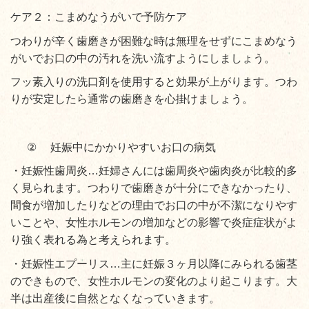
ケア２：こまめなうがいで予防ケア
つわりが辛く歯磨きが困難な時は無理をせずにこまめなう
がいでお口の中の汚れを洗い流すようにしましょう。
フッ素入りの洗口剤を使用すると効果が上がります。つわ
りが安定したら通常の歯磨きを心掛けましょう。
②
妊娠中にかかりやすいお口の病気
・妊娠性歯周炎…妊婦さんには歯周炎や歯肉炎が比較的多
く見られます。つわりで歯磨きが十分にできなかったり、
間食が増加したりなどの理由でお口の中が不潔になりやす
いことや、女性ホルモンの増加などの影響で炎症症状がよ
り強く表れる為と考えられます。
・妊娠性エプーリス…主に妊娠３ヶ月以降にみられる歯茎
のできもので、女性ホルモンの変化のより起こります。大
半は出産後に自然となくなっていきます。