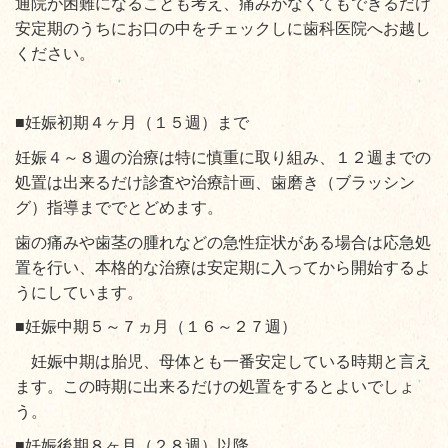
通院が困難になることも考え、痛みがなくてもできるだけ
安定期のうちにお口の中をチェックしに歯科医院へお越し
ください。
■妊娠初期４ヶ月（１５週）まで
妊娠４～８週の治療は特に慎重に取り組み、１２週までの
処置は出来るだけ診査や治療計画、歯磨き（ブラッシン
グ）指導まででとどめます。
歯の痛みや歯茎の腫れなどの急性症状がある場合は応急処
置を行い、本格的な治療は安定期に入ってから開始するよ
うにしています。
■妊娠中期５～７ヵ月（１６～２７週）
妊娠中期は胎児、母体とも一番安定している時期と言え
ます。この時期に出来るだけの処置をするとよいでしょ
う。
■妊娠後期８ヶ月（２８週）以降