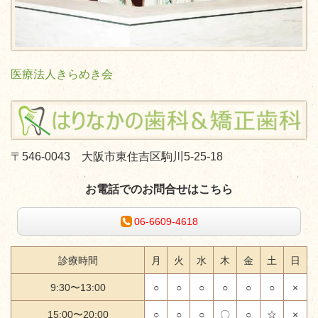
医療法人きらめき会
〒546-0043 大阪市東住吉区駒川5-25-18
お電話でのお問合せはこちら
06-6609-4618
診療時間
月
火
水
木
金
土
日
9:30〜13:00
○
○
○
○
○
○
×
15:00〜20:00
○
○
○
〇
○
☆
×