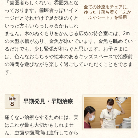
「歯医者らしくない」雰囲気とな
全ての診療用チェアに、
っております。歯医者っぽいイメ
ゆったり落ち着く「ふか
ふかシート」を採用
ージだとそれだけで足が遠のくと
いった方もいらっしゃるかもしれ
ません。木のぬくもりをかんじる広めの待合室には、2m
の大型水槽があり、金魚が泳いでいます。金魚を眺めてい
るだけでも、少し緊張が和らぐと思います。お子さまに
は、色んなおもちゃや絵本のあるキッズスペースで治療前
の時間を遊びながら楽しく過ごしていただくこともできま
す。
早期発見・早期治療
痛くない治療をするためには、実
はこれが最も大切かもしれませ
ん。虫歯や歯周病は進行してから