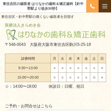
東住吉区の歯医者 はりなかの歯科＆矯正歯科【針中
野駅より徒歩30秒】
東住吉区・針中野駅の痛くない歯医者を目指す
医療法人きらめき会
〒546-0043 大阪府大阪市東住吉区駒川5-25-18
診療時間
月
火
水
木
金
土
日
9:30〜13:00
○
○
○
○
○
○
×
15:00〜20:00
○
○
○
○
○
☆
×
☆：14:00〜18:00 休診日：日曜、祝日
ご予約・お問合せはこちら