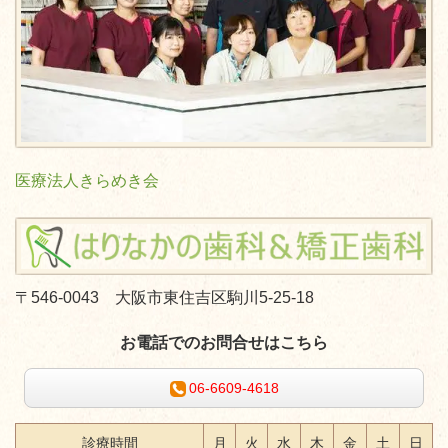
医療法人きらめき会
〒546-0043 大阪市東住吉区駒川5-25-18
お電話でのお問合せはこちら
06-6609-4618
診療時間
月
火
水
木
金
土
日