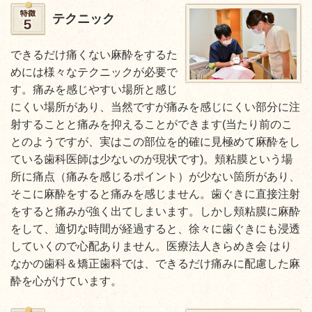
テクニック
できるだけ痛くない麻酔をするた
めには様々なテクニックが必要で
す。痛みを感じやすい場所と感じ
にくい場所があり、当然ですが痛みを感じにくい部分に注
射することと痛みを抑えることができます(当たり前のこ
とのようですが、実はこの部位を的確に見極めて麻酔をし
ている歯科医師は少ないのが現状です)。頬粘膜という場
所に痛点（痛みを感じるポイント）が少ない箇所があり、
そこに麻酔をすると痛みを感じません。歯ぐきに直接注射
をすると痛みが強く出てしまいます。しかし頬粘膜に麻酔
をして、適切な時間が経過すると、徐々に歯ぐきにも浸透
していくので心配ありません。医療法人きらめき会 はり
なかの歯科＆矯正歯科では、できるだけ痛みに配慮した麻
酔を心がけています。