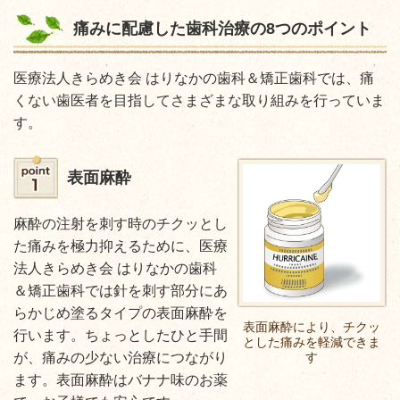
痛みに配慮した歯科治療の8つのポイント
医療法人きらめき会 はりなかの歯科＆矯正歯科では、痛
くない歯医者を目指してさまざまな取り組みを行っていま
す。
表面麻酔
麻酔の注射を刺す時のチクッとし
た痛みを極力抑えるために、医療
法人きらめき会 はりなかの歯科
＆矯正歯科では針を刺す部分にあ
らかじめ塗るタイプの表面麻酔を
表面麻酔により、チクッ
行います。ちょっとしたひと手間
とした痛みを軽減できま
す
が、痛みの少ない治療につながり
ます。表面麻酔はバナナ味のお薬